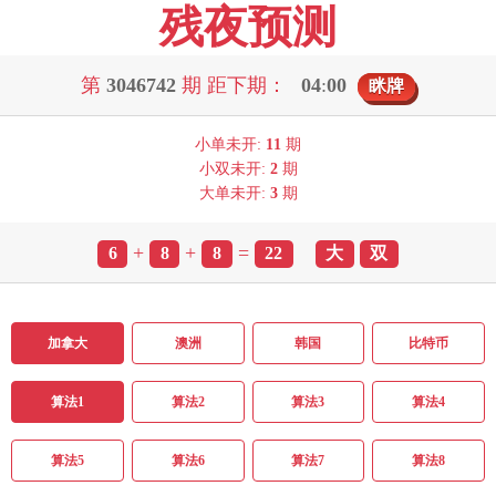
残夜预测
第
3046742
期 距下期：
04
:
00
眯牌
小单
未开:
11
期
小双
未开:
2
期
大单
未开:
3
期
+
+
=
6
8
8
22
大
双
第
3467430
开奖结果
加拿大
澳洲
韩国
比特币
算法1
算法2
算法3
算法4
算法5
算法6
算法7
算法8